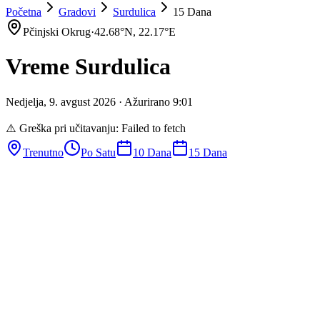
Početna
Gradovi
Surdulica
15 Dana
Pčinjski Okrug
·
42.68
°N,
22.17
°E
Vreme
Surdulica
Nedjelja
,
9
.
avgust
2026
· Ažurirano
9
:
01
⚠️ Greška pri učitavanju:
Failed to fetch
Trenutno
Po Satu
10 Dana
15 Dana