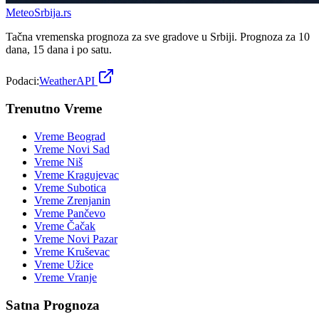
Meteo
Srbija
.rs
Tačna vremenska prognoza za sve gradove u Srbiji. Prognoza za 10
dana, 15 dana i po satu.
Podaci:
WeatherAPI
Trenutno Vreme
Vreme
Beograd
Vreme
Novi Sad
Vreme
Niš
Vreme
Kragujevac
Vreme
Subotica
Vreme
Zrenjanin
Vreme
Pančevo
Vreme
Čačak
Vreme
Novi Pazar
Vreme
Kruševac
Vreme
Užice
Vreme
Vranje
Satna Prognoza