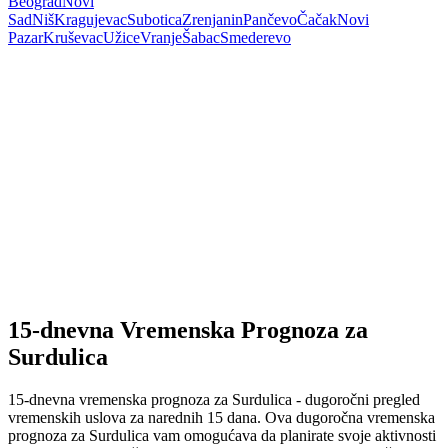
Beograd
Novi
Sad
Niš
Kragujevac
Subotica
Zrenjanin
Pančevo
Čačak
Novi
Pazar
Kruševac
Užice
Vranje
Šabac
Smederevo
15-dnevna Vremenska Prognoza za
Surdulica
15-dnevna vremenska prognoza za Surdulica - dugoročni pregled
vremenskih uslova za narednih 15 dana. Ova dugoročna vremenska
prognoza za Surdulica vam omogućava da planirate svoje aktivnosti