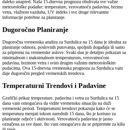
daleko unapred. Naša 15-dnevna prognoza obuhvata sve važne
meteorološke podatke: temperature, verovatnoću padavina, brzinu
vetra, vlažnost vazduha, UV indeks i sve druge relevantne
informacije potrebne za planiranje.
Dugoročno Planiranje
Dugoročna vremenska analiza za Surdulica na 15 dana je idealna za
planiranje odmora, poslovnih putovanja, spoljnih događaja ili samo
za pripremu na vremenske uslove. Svaki dan je detaljno prikazan sa
minimalnom i maksimalnom temperaturom, verovatnoćom
padavina, brzinom vetra i svim drugim važnim meteorološkim
podacima. Ova 15-dnevna vremenska prognoza za Surdulica vam
daje dugoročni pregled vremenskih trendova.
Temperaturni Trendovi i Padavine
Grafički prikaz temperature, padavina i vetra za Surdulica na 15
dana vam omogućava da vidite vremensku situaciju na duži
vremenski period. Temperaturni trendovi pokazuju kako će se
temperatura menjati tokom narednih 15 dana, što je korisno za
planiranje odjeće i aktivnosti. Verovatnoća padavina je jasno
označena za sve dane, što vam omogućava da se pripremite za kišu
ili sneg.