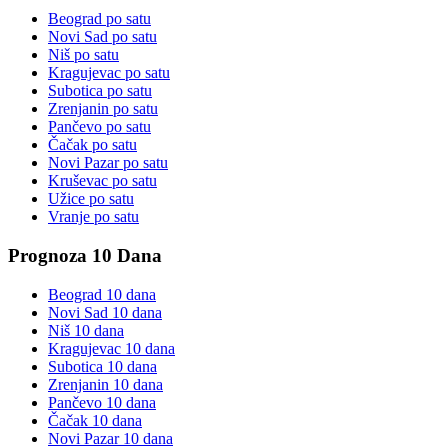
Beograd
po satu
Novi Sad
po satu
Niš
po satu
Kragujevac
po satu
Subotica
po satu
Zrenjanin
po satu
Pančevo
po satu
Čačak
po satu
Novi Pazar
po satu
Kruševac
po satu
Užice
po satu
Vranje
po satu
Prognoza 10 Dana
Beograd
10 dana
Novi Sad
10 dana
Niš
10 dana
Kragujevac
10 dana
Subotica
10 dana
Zrenjanin
10 dana
Pančevo
10 dana
Čačak
10 dana
Novi Pazar
10 dana