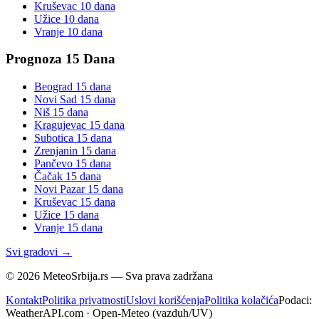
Kruševac
10 dana
Užice
10 dana
Vranje
10 dana
Prognoza 15 Dana
Beograd
15 dana
Novi Sad
15 dana
Niš
15 dana
Kragujevac
15 dana
Subotica
15 dana
Zrenjanin
15 dana
Pančevo
15 dana
Čačak
15 dana
Novi Pazar
15 dana
Kruševac
15 dana
Užice
15 dana
Vranje
15 dana
Svi gradovi →
©
2026
MeteoSrbija.rs — Sva prava zadržana
Kontakt
Politika privatnosti
Uslovi korišćenja
Politika kolačića
Podaci:
WeatherAPI.com · Open-Meteo (vazduh/UV)