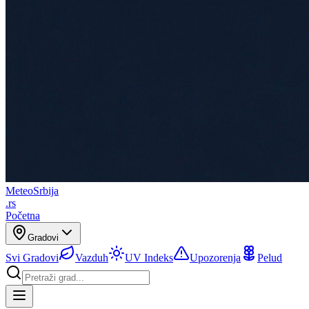
Meteo
Srbija
.rs
Početna
Gradovi
Svi Gradovi
Vazduh
UV Indeks
Upozorenja
Pelud