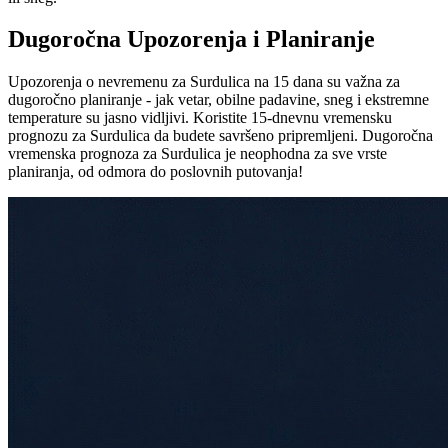
Dugoročna Upozorenja i Planiranje
Upozorenja o nevremenu za Surdulica na 15 dana su važna za
dugoročno planiranje - jak vetar, obilne padavine, sneg i ekstremne
temperature su jasno vidljivi. Koristite 15-dnevnu vremensku
prognozu za Surdulica da budete savršeno pripremljeni. Dugoročna
vremenska prognoza za Surdulica je neophodna za sve vrste
planiranja, od odmora do poslovnih putovanja!