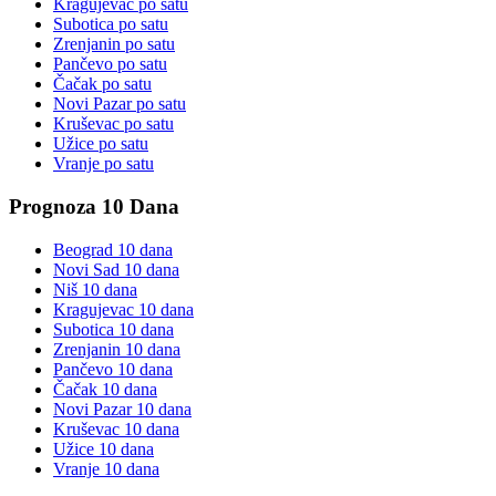
Kragujevac
po satu
Subotica
po satu
Zrenjanin
po satu
Pančevo
po satu
Čačak
po satu
Novi Pazar
po satu
Kruševac
po satu
Užice
po satu
Vranje
po satu
Prognoza 10 Dana
Beograd
10 dana
Novi Sad
10 dana
Niš
10 dana
Kragujevac
10 dana
Subotica
10 dana
Zrenjanin
10 dana
Pančevo
10 dana
Čačak
10 dana
Novi Pazar
10 dana
Kruševac
10 dana
Užice
10 dana
Vranje
10 dana