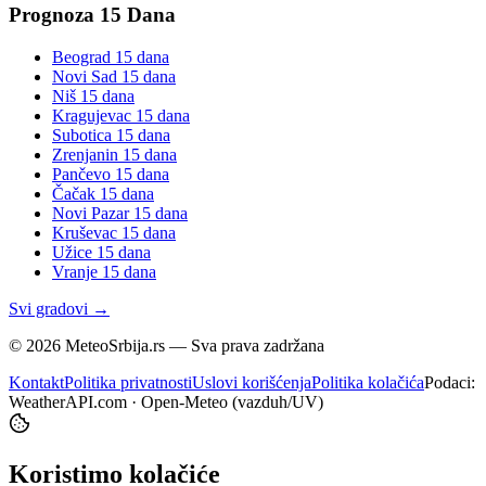
Prognoza 15 Dana
Beograd
15 dana
Novi Sad
15 dana
Niš
15 dana
Kragujevac
15 dana
Subotica
15 dana
Zrenjanin
15 dana
Pančevo
15 dana
Čačak
15 dana
Novi Pazar
15 dana
Kruševac
15 dana
Užice
15 dana
Vranje
15 dana
Svi gradovi →
©
2026
MeteoSrbija.rs — Sva prava zadržana
Kontakt
Politika privatnosti
Uslovi korišćenja
Politika kolačića
Podaci:
WeatherAPI.com · Open-Meteo (vazduh/UV)
Koristimo kolačiće