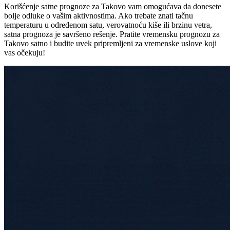
Korišćenje satne prognoze za Takovo vam omogućava da donesete
bolje odluke o vašim aktivnostima. Ako trebate znati tačnu
temperaturu u određenom satu, verovatnoću kiše ili brzinu vetra,
satna prognoza je savršeno rešenje. Pratite vremensku prognozu za
Takovo satno i budite uvek pripremljeni za vremenske uslove koji
vas očekuju!