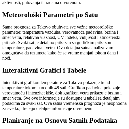
aktivnosti, putovanja ili rada na otvorenom.
Meteorološki Parametri po Satu
Satna prognoza za Takovo obuhvata sve važne meteorološke
parametre: temperatura vazduha, verovatnoća padavina, brzina i
smer vetra, relativna vlažnost, UV indeks, vidljivost i atmosferski
pritisak. Svaki sat je detaljno prikazan sa grafičkim prikazom
temperature, padavina i vetra. Ova detaljna satna analiza vam
omogućava da razumete kako će se vreme menjati tokom dana i
noći.
Interaktivni Grafici i Tabele
Interaktivni grafikon temperature za Takovo pokazuje trend
temperature tokom narednih 48 sati. Grafikon padavina pokazuje
verovatnoću i intenzitet kiše, dok grafikon vetra prikazuje brzinu i
smer vetra. Sve ove informacije su dostupne u tabeli sa detaljnim
podacima za svaki sat. Ova satna vremenska prognoza je neophodna
za sve koji trebaju detaljne informacije o vremenu.
Planiranje na Osnovu Satnih Podataka