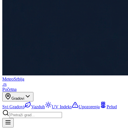
Meteo
Srbija
.rs
Početna
Gradovi
Svi Gradovi
Vazduh
UV Indeks
Upozorenja
Pelud