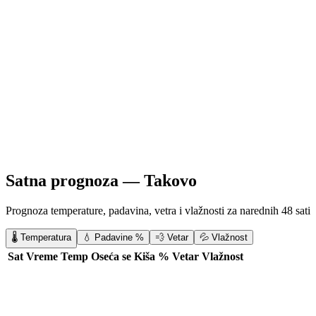
Satna prognoza —
Takovo
Prognoza temperature, padavina, vetra i vlažnosti za narednih 48 sati
🌡️ Temperatura
💧 Padavine %
💨 Vetar
💦 Vlažnost
Sat
Vreme
Temp
Oseća se
Kiša %
Vetar
Vlažnost