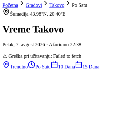
Početna
Gradovi
Takovo
Po Satu
Šumadija
·
43.98
°N,
20.40
°E
Vreme
Takovo
Petak
,
7
.
avgust
2026
· Ažurirano
22
:
38
⚠️ Greška pri učitavanju:
Failed to fetch
Trenutno
Po Satu
10 Dana
15 Dana