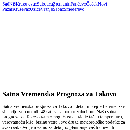
Sad
Niš
Kragujevac
Subotica
Zrenjanin
Pančevo
Čačak
Novi
Pazar
Kruševac
Užice
Vranje
Šabac
Smederevo
Satna Vremenska Prognoza za Takovo
Satna vremenska prognoza za Takovo - detaljni pregled vremenske
situacije za narednih 48 sati sa satnom rezolucijom. Naša satna
prognoza za Takovo vam omogućava da vidite tačnu temperaturu,
verovatnoću kiše, brzinu vetra i sve druge meteorološke podatke za
svaki sat. Ovo je idealno za detaljno planiranje vaših dnevnih