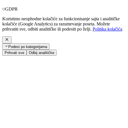
GDPR
Koristimo neophodne kolačiće za funkcionisanje sajta i analitičke
kolačiće (Google Analytics) za razumevanje poseta. Možete
prihvatiti sve, odbiti analitičke ili podesiti po želji.
Politika kolačića
Podesi po kategorijama
Prihvati sve
Odbij analitičke