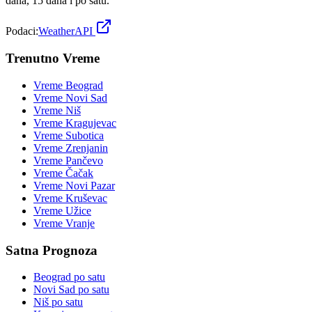
dana, 15 dana i po satu.
Podaci:
WeatherAPI
Trenutno Vreme
Vreme
Beograd
Vreme
Novi Sad
Vreme
Niš
Vreme
Kragujevac
Vreme
Subotica
Vreme
Zrenjanin
Vreme
Pančevo
Vreme
Čačak
Vreme
Novi Pazar
Vreme
Kruševac
Vreme
Užice
Vreme
Vranje
Satna Prognoza
Beograd
po satu
Novi Sad
po satu
Niš
po satu