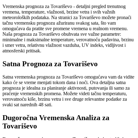
Vremenska prognoza za Tovariševo - detaljni pregled trenutnog
vremena, temperature, vlažnosti, brzine vetra i svih važnih
meteoroloških podataka. Na stranici za Tovariševo možete pronaći
tačnu vremensku prognozu ažuriranu svakog sata, što vam
omogućava da pratite sve promene vremena u realnom vremenu.
Naša prognoza za Tovariševo obuhvata sve važne parametre:
minimalne i maksimalne temperature, verovatnoću padavina, brzinu
i smer vetra, relativnu vlažnost vazduha, UV indeks, vidljivost i
atmosferski pritisak.
Satna Prognoza za Tovariševo
Satna vremenska prognoza za Tovariševo omogućava vam da vidite
kako će se vreme menjati tokom dana i noći. Ova detaljna satna
prognoza je idealna za planiranje aktivnosti, putovanja ili samo za
praćenje vremenskih promena. Možete videti tačnu temperaturu,
verovatnoću kiše, brzinu vetra i sve druge relevantne podatke za
svaki sat narednih 48 sati.
Dugoročna Vremenska Analiza za
Tovariševo