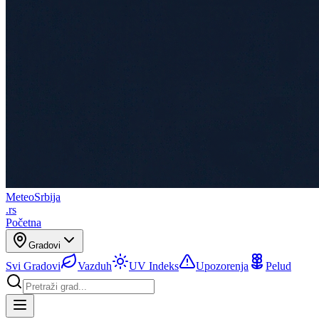
Meteo
Srbija
.rs
Početna
Gradovi
Svi Gradovi
Vazduh
UV Indeks
Upozorenja
Pelud