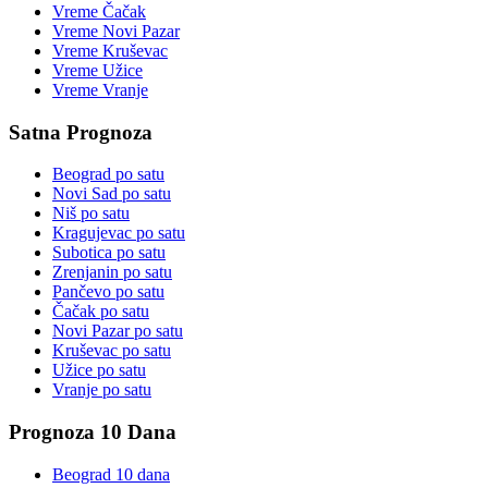
Vreme
Čačak
Vreme
Novi Pazar
Vreme
Kruševac
Vreme
Užice
Vreme
Vranje
Satna Prognoza
Beograd
po satu
Novi Sad
po satu
Niš
po satu
Kragujevac
po satu
Subotica
po satu
Zrenjanin
po satu
Pančevo
po satu
Čačak
po satu
Novi Pazar
po satu
Kruševac
po satu
Užice
po satu
Vranje
po satu
Prognoza 10 Dana
Beograd
10 dana