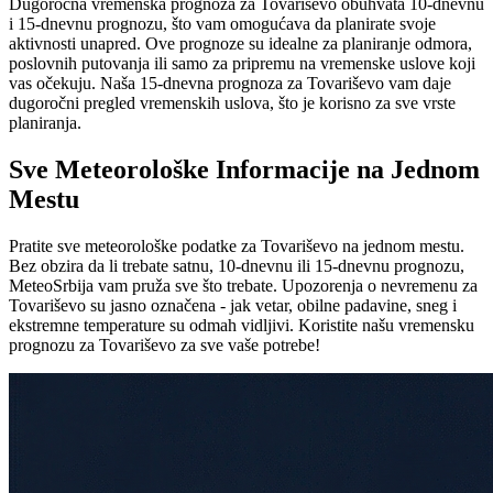
Dugoročna vremenska prognoza za Tovariševo obuhvata 10-dnevnu
i 15-dnevnu prognozu, što vam omogućava da planirate svoje
aktivnosti unapred. Ove prognoze su idealne za planiranje odmora,
poslovnih putovanja ili samo za pripremu na vremenske uslove koji
vas očekuju. Naša 15-dnevna prognoza za Tovariševo vam daje
dugoročni pregled vremenskih uslova, što je korisno za sve vrste
planiranja.
Sve Meteorološke Informacije na Jednom
Mestu
Pratite sve meteorološke podatke za Tovariševo na jednom mestu.
Bez obzira da li trebate satnu, 10-dnevnu ili 15-dnevnu prognozu,
MeteoSrbija vam pruža sve što trebate. Upozorenja o nevremenu za
Tovariševo su jasno označena - jak vetar, obilne padavine, sneg i
ekstremne temperature su odmah vidljivi. Koristite našu vremensku
prognozu za Tovariševo za sve vaše potrebe!