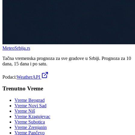
Meteo
Srbija
.rs
Tačna vremenska prognoza za sve gradove u Srbiji. Prognoza za 10
dana, 15 dana i po satu.
Podaci:
WeatherAPI
Trenutno Vreme
Vreme
Beograd
Vreme
Novi Sad
Vreme
Niš
Vreme
Kragujevac
Vreme
Subotica
Vreme
Zrenjanin
Vreme
Pančevo