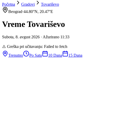
Početna
Gradovi
Tovariševo
Beograd
·
44.80
°N,
20.47
°E
Vreme
Tovariševo
Subota
,
8
.
avgust
2026
· Ažurirano
11
:
33
⚠️ Greška pri učitavanju:
Failed to fetch
Trenutno
Po Satu
10 Dana
15 Dana