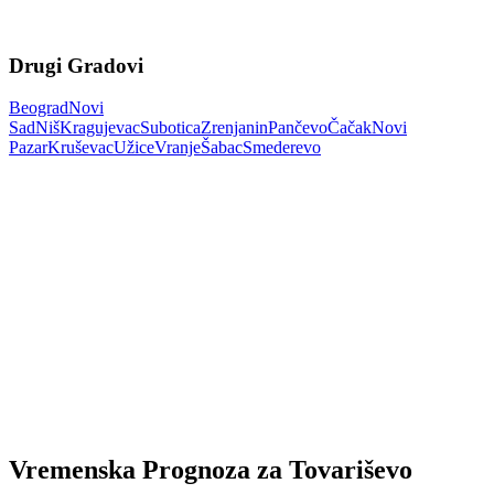
Drugi Gradovi
Beograd
Novi
Sad
Niš
Kragujevac
Subotica
Zrenjanin
Pančevo
Čačak
Novi
Pazar
Kruševac
Užice
Vranje
Šabac
Smederevo
Vremenska Prognoza za Tovariševo