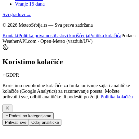
Vranje
15 dana
Svi gradovi →
©
2026
MeteoSrbija.rs — Sva prava zadržana
Kontakt
Politika privatnosti
Uslovi korišćenja
Politika kolačića
Podaci:
WeatherAPI.com · Open-Meteo (vazduh/UV)
Koristimo kolačiće
GDPR
Koristimo neophodne kolačiće za funkcionisanje sajta i analitičke
kolačiće (Google Analytics) za razumevanje poseta. Možete
prihvatiti sve, odbiti analitičke ili podesiti po želji.
Politika kolačića
Podesi po kategorijama
Prihvati sve
Odbij analitičke