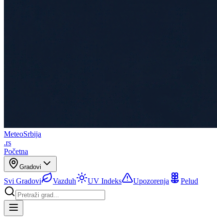
Meteo
Srbija
.rs
Početna
Gradovi
Svi Gradovi
Vazduh
UV Indeks
Upozorenja
Pelud