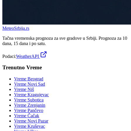
Meteo
Srbija
.rs
Tačna vremenska prognoza za sve gradove u Srbiji. Prognoza za 10
dana, 15 dana i po satu.
Podaci:
WeatherAPI
Trenutno Vreme
Vreme
Beograd
Vreme
Novi Sad
Vreme
Niš
Vreme
Kragujevac
Vreme
Subotica
Vreme
Zrenjanin
Vreme
Pančevo
Vreme
Čačak
Vreme
Novi Pazar
Vreme
Kruševac