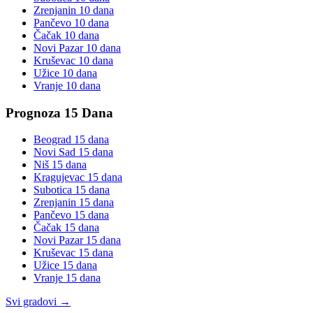
Zrenjanin
10 dana
Pančevo
10 dana
Čačak
10 dana
Novi Pazar
10 dana
Kruševac
10 dana
Užice
10 dana
Vranje
10 dana
Prognoza 15 Dana
Beograd
15 dana
Novi Sad
15 dana
Niš
15 dana
Kragujevac
15 dana
Subotica
15 dana
Zrenjanin
15 dana
Pančevo
15 dana
Čačak
15 dana
Novi Pazar
15 dana
Kruševac
15 dana
Užice
15 dana
Vranje
15 dana
Svi gradovi →