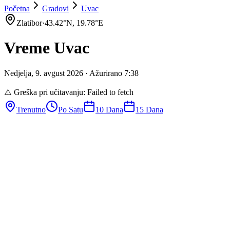
Početna
Gradovi
Uvac
Zlatibor
·
43.42
°N,
19.78
°E
Vreme
Uvac
Nedjelja
,
9
.
avgust
2026
· Ažurirano
7
:
38
⚠️ Greška pri učitavanju:
Failed to fetch
Trenutno
Po Satu
10 Dana
15 Dana