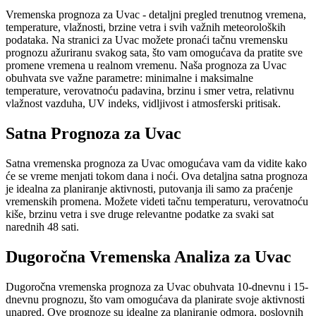
Vremenska prognoza za Uvac - detaljni pregled trenutnog vremena,
temperature, vlažnosti, brzine vetra i svih važnih meteoroloških
podataka. Na stranici za Uvac možete pronaći tačnu vremensku
prognozu ažuriranu svakog sata, što vam omogućava da pratite sve
promene vremena u realnom vremenu. Naša prognoza za Uvac
obuhvata sve važne parametre: minimalne i maksimalne
temperature, verovatnoću padavina, brzinu i smer vetra, relativnu
vlažnost vazduha, UV indeks, vidljivost i atmosferski pritisak.
Satna Prognoza za Uvac
Satna vremenska prognoza za Uvac omogućava vam da vidite kako
će se vreme menjati tokom dana i noći. Ova detaljna satna prognoza
je idealna za planiranje aktivnosti, putovanja ili samo za praćenje
vremenskih promena. Možete videti tačnu temperaturu, verovatnoću
kiše, brzinu vetra i sve druge relevantne podatke za svaki sat
narednih 48 sati.
Dugoročna Vremenska Analiza za Uvac
Dugoročna vremenska prognoza za Uvac obuhvata 10-dnevnu i 15-
dnevnu prognozu, što vam omogućava da planirate svoje aktivnosti
unapred. Ove prognoze su idealne za planiranje odmora, poslovnih