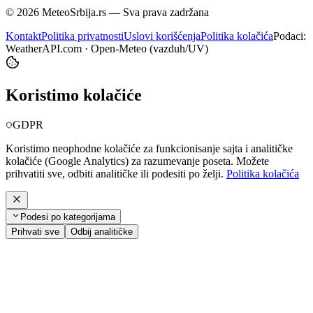
©
2026
MeteoSrbija.rs — Sva prava zadržana
Kontakt
Politika privatnosti
Uslovi korišćenja
Politika kolačića
Podaci:
WeatherAPI.com · Open-Meteo (vazduh/UV)
Koristimo kolačiće
GDPR
Koristimo neophodne kolačiće za funkcionisanje sajta i analitičke
kolačiće (Google Analytics) za razumevanje poseta. Možete
prihvatiti sve, odbiti analitičke ili podesiti po želji.
Politika kolačića
Podesi po kategorijama
Prihvati sve
Odbij analitičke