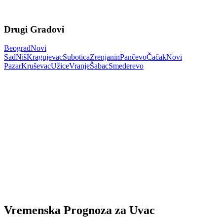
Drugi Gradovi
Beograd
Novi
Sad
Niš
Kragujevac
Subotica
Zrenjanin
Pančevo
Čačak
Novi
Pazar
Kruševac
Užice
Vranje
Šabac
Smederevo
Vremenska Prognoza za Uvac