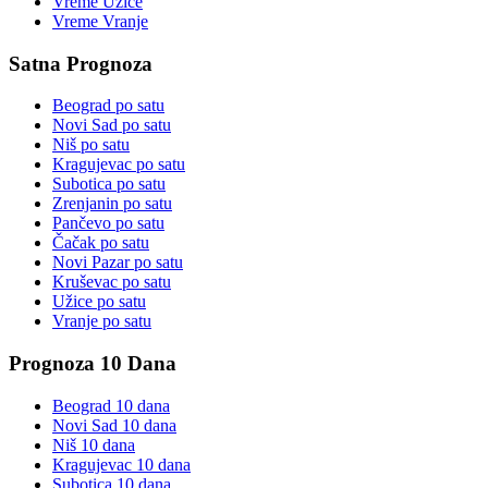
Vreme
Užice
Vreme
Vranje
Satna Prognoza
Beograd
po satu
Novi Sad
po satu
Niš
po satu
Kragujevac
po satu
Subotica
po satu
Zrenjanin
po satu
Pančevo
po satu
Čačak
po satu
Novi Pazar
po satu
Kruševac
po satu
Užice
po satu
Vranje
po satu
Prognoza 10 Dana
Beograd
10 dana
Novi Sad
10 dana
Niš
10 dana
Kragujevac
10 dana
Subotica
10 dana