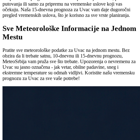
putovanja ili samo za pripremu na vremenske uslove koji vas
očekuju. Naša 15-dnevna prognoza za Uvac vam daje dugoročni
pregled vremenskih uslova, što je korisno za sve vrste planiranja.
Sve Meteorološke Informacije na Jednom
Mestu
Pratite sve meteorološke podatke za Uvac na jednom mestu. Bez
obzira da li trebate satnu, 10-dnevnu ili 15-dnevnu prognozu,
MeteoSrbija vam pruža sve što trebate. Upozorenja o nevremenu za
Uvac su jasno označena - jak vetar, obilne padavine, sneg i
ekstremne temperature su odmah vidljivi. Koristite našu vremensku
prognozu za Uvac za sve vaše potrebe!