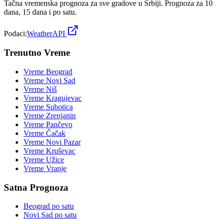
Tačna vremenska prognoza za sve gradove u Srbiji. Prognoza za 10
dana, 15 dana i po satu.
Podaci:
WeatherAPI
Trenutno Vreme
Vreme
Beograd
Vreme
Novi Sad
Vreme
Niš
Vreme
Kragujevac
Vreme
Subotica
Vreme
Zrenjanin
Vreme
Pančevo
Vreme
Čačak
Vreme
Novi Pazar
Vreme
Kruševac
Vreme
Užice
Vreme
Vranje
Satna Prognoza
Beograd
po satu
Novi Sad
po satu