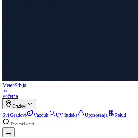
Meteo
Srbija
.rs
Početna
Gradovi
Svi Gradovi
Vazduh
UV Indeks
Upozorenja
Pelud