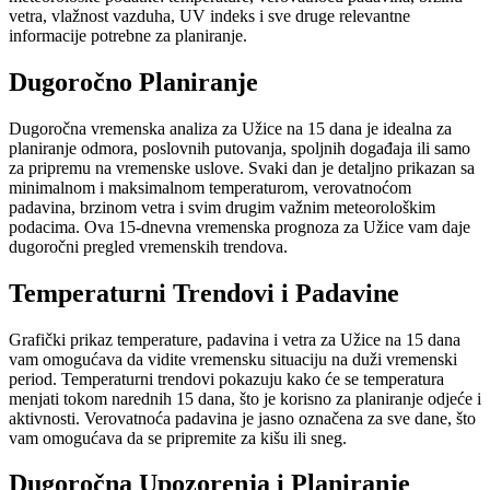
vetra, vlažnost vazduha, UV indeks i sve druge relevantne
informacije potrebne za planiranje.
Dugoročno Planiranje
Dugoročna vremenska analiza za Užice na 15 dana je idealna za
planiranje odmora, poslovnih putovanja, spoljnih događaja ili samo
za pripremu na vremenske uslove. Svaki dan je detaljno prikazan sa
minimalnom i maksimalnom temperaturom, verovatnoćom
padavina, brzinom vetra i svim drugim važnim meteorološkim
podacima. Ova 15-dnevna vremenska prognoza za Užice vam daje
dugoročni pregled vremenskih trendova.
Temperaturni Trendovi i Padavine
Grafički prikaz temperature, padavina i vetra za Užice na 15 dana
vam omogućava da vidite vremensku situaciju na duži vremenski
period. Temperaturni trendovi pokazuju kako će se temperatura
menjati tokom narednih 15 dana, što je korisno za planiranje odjeće i
aktivnosti. Verovatnoća padavina je jasno označena za sve dane, što
vam omogućava da se pripremite za kišu ili sneg.
Dugoročna Upozorenja i Planiranje