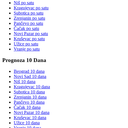
Niš
po satu
Kragujevac
po satu
Subotica
po satu
Zrenjanin
po satu
Pančevo
po satu
Čačak
po satu
Novi Pazar
po satu
Kruševac
po satu
Užice
po satu
Vranje
po satu
Prognoza 10 Dana
Beograd
10 dana
Novi Sad
10 dana
Niš
10 dana
Kragujevac
10 dana
Subotica
10 dana
Zrenjanin
10 dana
Pančevo
10 dana
Čačak
10 dana
Novi Pazar
10 dana
Kruševac
10 dana
Užice
10 dana
Vranje
10 dana