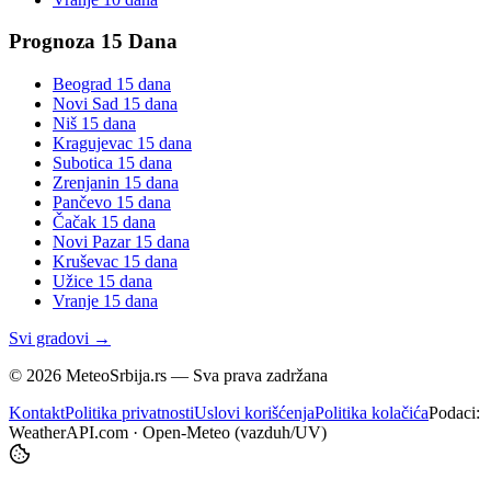
Prognoza 15 Dana
Beograd
15 dana
Novi Sad
15 dana
Niš
15 dana
Kragujevac
15 dana
Subotica
15 dana
Zrenjanin
15 dana
Pančevo
15 dana
Čačak
15 dana
Novi Pazar
15 dana
Kruševac
15 dana
Užice
15 dana
Vranje
15 dana
Svi gradovi →
©
2026
MeteoSrbija.rs — Sva prava zadržana
Kontakt
Politika privatnosti
Uslovi korišćenja
Politika kolačića
Podaci:
WeatherAPI.com · Open-Meteo (vazduh/UV)