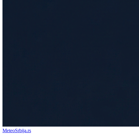
Meteo
Srbija
.rs