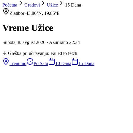
Početna
Gradovi
Užice
15 Dana
Zlatibor
·
43.86
°N,
19.85
°E
Vreme
Užice
Subota
,
8
.
avgust
2026
· Ažurirano
22
:
34
⚠️ Greška pri učitavanju:
Failed to fetch
Trenutno
Po Satu
10 Dana
15 Dana