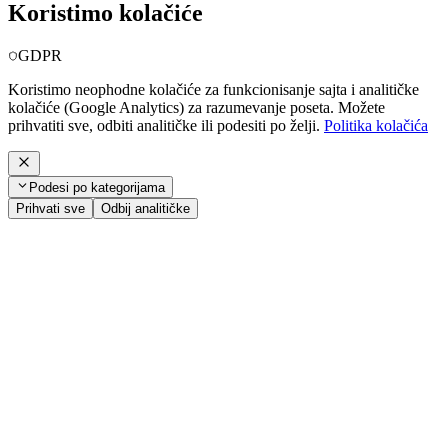
Koristimo kolačiće
GDPR
Koristimo neophodne kolačiće za funkcionisanje sajta i analitičke
kolačiće (Google Analytics) za razumevanje poseta. Možete
prihvatiti sve, odbiti analitičke ili podesiti po želji.
Politika kolačića
Podesi po kategorijama
Prihvati sve
Odbij analitičke