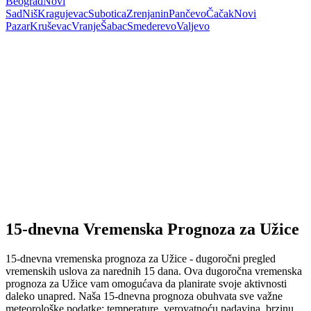
Beograd
Novi
Sad
Niš
Kragujevac
Subotica
Zrenjanin
Pančevo
Čačak
Novi
Pazar
Kruševac
Vranje
Šabac
Smederevo
Valjevo
15-dnevna Vremenska Prognoza za Užice
15-dnevna vremenska prognoza za Užice - dugoročni pregled
vremenskih uslova za narednih 15 dana. Ova dugoročna vremenska
prognoza za Užice vam omogućava da planirate svoje aktivnosti
daleko unapred. Naša 15-dnevna prognoza obuhvata sve važne
meteorološke podatke: temperature, verovatnoću padavina, brzinu