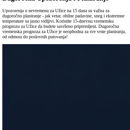
Upozorenja o nevremenu za Užice na 15 dana su važna za
dugoročno planiranje - jak vetar, obilne padavine, sneg i ekstremne
temperature su jasno vidljivi. Koristite 15-dnevnu vremensku
prognozu za Užice da budete savršeno pripremljeni. Dugoročna
vremenska prognoza za Užice je neophodna za sve vrste planiranja,
od odmora do poslovnih putovanja!