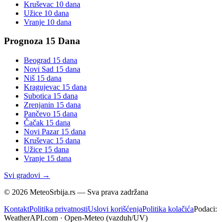
Kruševac
10 dana
Užice
10 dana
Vranje
10 dana
Prognoza 15 Dana
Beograd
15 dana
Novi Sad
15 dana
Niš
15 dana
Kragujevac
15 dana
Subotica
15 dana
Zrenjanin
15 dana
Pančevo
15 dana
Čačak
15 dana
Novi Pazar
15 dana
Kruševac
15 dana
Užice
15 dana
Vranje
15 dana
Svi gradovi →
©
2026
MeteoSrbija.rs — Sva prava zadržana
Kontakt
Politika privatnosti
Uslovi korišćenja
Politika kolačića
Podaci:
WeatherAPI.com · Open-Meteo (vazduh/UV)