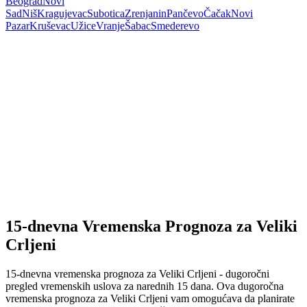
Beograd
Novi
Sad
Niš
Kragujevac
Subotica
Zrenjanin
Pančevo
Čačak
Novi
Pazar
Kruševac
Užice
Vranje
Šabac
Smederevo
15-dnevna Vremenska Prognoza za Veliki
Crljeni
15-dnevna vremenska prognoza za Veliki Crljeni - dugoročni
pregled vremenskih uslova za narednih 15 dana. Ova dugoročna
vremenska prognoza za Veliki Crljeni vam omogućava da planirate