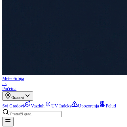
Meteo
Srbija
.rs
Početna
Gradovi
Svi Gradovi
Vazduh
UV Indeks
Upozorenja
Pelud