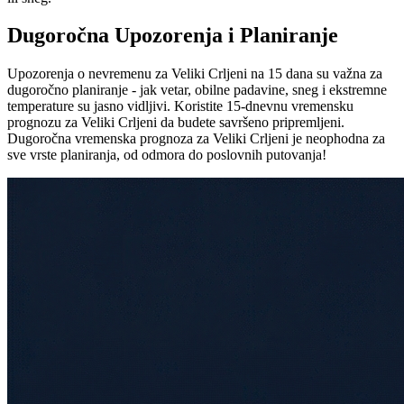
Dugoročna Upozorenja i Planiranje
Upozorenja o nevremenu za Veliki Crljeni na 15 dana su važna za
dugoročno planiranje - jak vetar, obilne padavine, sneg i ekstremne
temperature su jasno vidljivi. Koristite 15-dnevnu vremensku
prognozu za Veliki Crljeni da budete savršeno pripremljeni.
Dugoročna vremenska prognoza za Veliki Crljeni je neophodna za
sve vrste planiranja, od odmora do poslovnih putovanja!