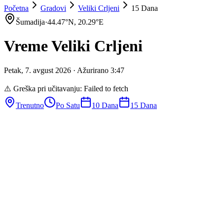
Početna
Gradovi
Veliki Crljeni
15 Dana
Šumadija
·
44.47
°N,
20.29
°E
Vreme
Veliki Crljeni
Petak
,
7
.
avgust
2026
· Ažurirano
3
:
47
⚠️ Greška pri učitavanju:
Failed to fetch
Trenutno
Po Satu
10 Dana
15 Dana