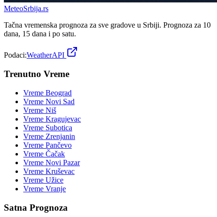
Meteo
Srbija
.rs
Tačna vremenska prognoza za sve gradove u Srbiji. Prognoza za 10
dana, 15 dana i po satu.
Podaci:
WeatherAPI
Trenutno Vreme
Vreme
Beograd
Vreme
Novi Sad
Vreme
Niš
Vreme
Kragujevac
Vreme
Subotica
Vreme
Zrenjanin
Vreme
Pančevo
Vreme
Čačak
Vreme
Novi Pazar
Vreme
Kruševac
Vreme
Užice
Vreme
Vranje
Satna Prognoza