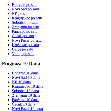
Beograd
po satu
Novi Sad
po satu
Niš
po satu
Kragujevac
po satu
Subotica
po satu
Zrenjanin
po satu
Pančevo
po satu
Čačak
po satu
Novi Pazar
po satu
Kruševac
po satu
Užice
po satu
Vranje
po satu
Prognoza 10 Dana
Beograd
10 dana
Novi Sad
10 dana
Niš
10 dana
Kragujevac
10 dana
Subotica
10 dana
Zrenjanin
10 dana
Pančevo
10 dana
Čačak
10 dana
Novi Pazar
10 dana