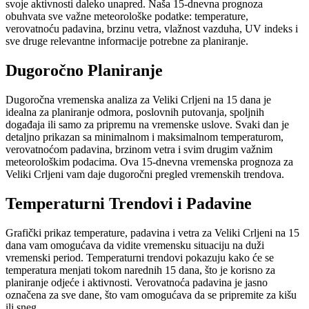
svoje aktivnosti daleko unapred. Naša 15-dnevna prognoza
obuhvata sve važne meteorološke podatke: temperature,
verovatnoću padavina, brzinu vetra, vlažnost vazduha, UV indeks i
sve druge relevantne informacije potrebne za planiranje.
Dugoročno Planiranje
Dugoročna vremenska analiza za Veliki Crljeni na 15 dana je
idealna za planiranje odmora, poslovnih putovanja, spoljnih
događaja ili samo za pripremu na vremenske uslove. Svaki dan je
detaljno prikazan sa minimalnom i maksimalnom temperaturom,
verovatnoćom padavina, brzinom vetra i svim drugim važnim
meteorološkim podacima. Ova 15-dnevna vremenska prognoza za
Veliki Crljeni vam daje dugoročni pregled vremenskih trendova.
Temperaturni Trendovi i Padavine
Grafički prikaz temperature, padavina i vetra za Veliki Crljeni na 15
dana vam omogućava da vidite vremensku situaciju na duži
vremenski period. Temperaturni trendovi pokazuju kako će se
temperatura menjati tokom narednih 15 dana, što je korisno za
planiranje odjeće i aktivnosti. Verovatnoća padavina je jasno
označena za sve dane, što vam omogućava da se pripremite za kišu
ili sneg.