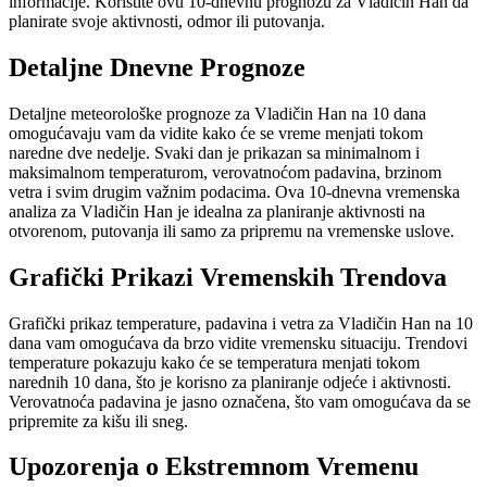
informacije. Koristite ovu 10-dnevnu prognozu za Vladičin Han da
planirate svoje aktivnosti, odmor ili putovanja.
Detaljne Dnevne Prognoze
Detaljne meteorološke prognoze za Vladičin Han na 10 dana
omogućavaju vam da vidite kako će se vreme menjati tokom
naredne dve nedelje. Svaki dan je prikazan sa minimalnom i
maksimalnom temperaturom, verovatnoćom padavina, brzinom
vetra i svim drugim važnim podacima. Ova 10-dnevna vremenska
analiza za Vladičin Han je idealna za planiranje aktivnosti na
otvorenom, putovanja ili samo za pripremu na vremenske uslove.
Grafički Prikazi Vremenskih Trendova
Grafički prikaz temperature, padavina i vetra za Vladičin Han na 10
dana vam omogućava da brzo vidite vremensku situaciju. Trendovi
temperature pokazuju kako će se temperatura menjati tokom
narednih 10 dana, što je korisno za planiranje odjeće i aktivnosti.
Verovatnoća padavina je jasno označena, što vam omogućava da se
pripremite za kišu ili sneg.
Upozorenja o Ekstremnom Vremenu