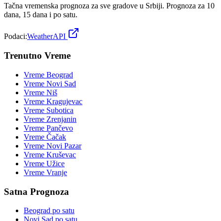
Tačna vremenska prognoza za sve gradove u Srbiji. Prognoza za 10
dana, 15 dana i po satu.
Podaci:
WeatherAPI
Trenutno Vreme
Vreme
Beograd
Vreme
Novi Sad
Vreme
Niš
Vreme
Kragujevac
Vreme
Subotica
Vreme
Zrenjanin
Vreme
Pančevo
Vreme
Čačak
Vreme
Novi Pazar
Vreme
Kruševac
Vreme
Užice
Vreme
Vranje
Satna Prognoza
Beograd
po satu
Novi Sad
po satu