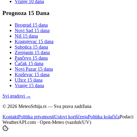
Vranje
10 dana
Prognoza 15 Dana
Beograd
15 dana
Novi Sad
15 dana
Niš
15 dana
Kragujevac
15 dana
Subotica
15 dana
Zrenjanin
15 dana
Pančevo
15 dana
Čačak
15 dana
Novi Pazar
15 dana
Kruševac
15 dana
Užice
15 dana
Vranje
15 dana
Svi gradovi →
©
2026
MeteoSrbija.rs — Sva prava zadržana
Kontakt
Politika privatnosti
Uslovi korišćenja
Politika kolačića
Podaci:
WeatherAPI.com · Open-Meteo (vazduh/UV)