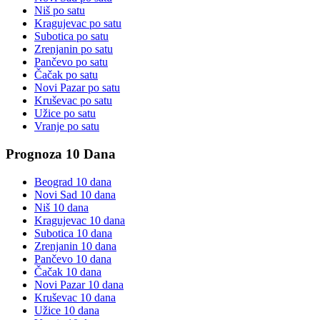
Niš
po satu
Kragujevac
po satu
Subotica
po satu
Zrenjanin
po satu
Pančevo
po satu
Čačak
po satu
Novi Pazar
po satu
Kruševac
po satu
Užice
po satu
Vranje
po satu
Prognoza 10 Dana
Beograd
10 dana
Novi Sad
10 dana
Niš
10 dana
Kragujevac
10 dana
Subotica
10 dana
Zrenjanin
10 dana
Pančevo
10 dana
Čačak
10 dana
Novi Pazar
10 dana
Kruševac
10 dana
Užice
10 dana