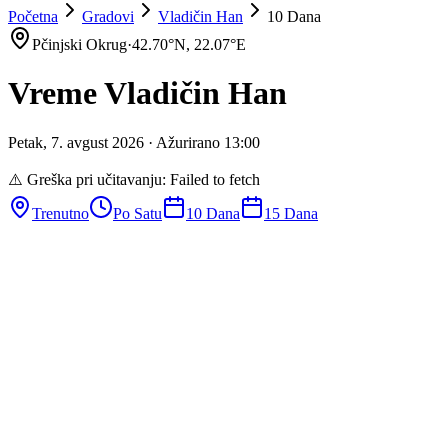
Početna
Gradovi
Vladičin Han
10 Dana
Pčinjski Okrug
·
42.70
°N,
22.07
°E
Vreme
Vladičin Han
Petak
,
7
.
avgust
2026
· Ažurirano
13
:
00
⚠️ Greška pri učitavanju:
Failed to fetch
Trenutno
Po Satu
10 Dana
15 Dana