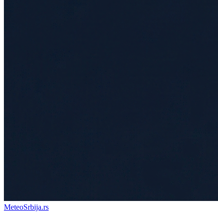
Meteo
Srbija
.rs