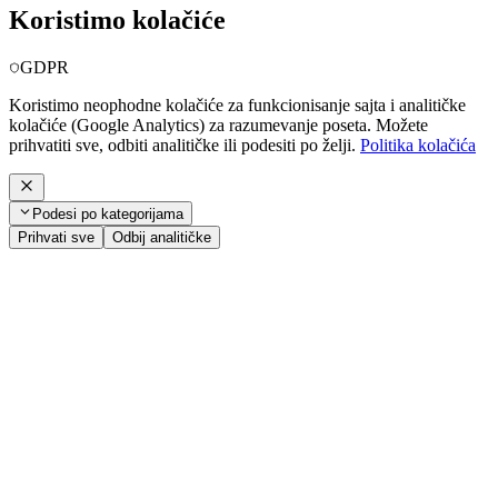
Koristimo kolačiće
GDPR
Koristimo neophodne kolačiće za funkcionisanje sajta i analitičke
kolačiće (Google Analytics) za razumevanje poseta. Možete
prihvatiti sve, odbiti analitičke ili podesiti po želji.
Politika kolačića
Podesi po kategorijama
Prihvati sve
Odbij analitičke