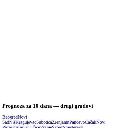
Prognoza za
10
dana — drugi gradovi
Beograd
Novi
Sad
Niš
Kragujevac
Subotica
Zrenjanin
Pančevo
Čačak
Novi
Pazar
Kruševac
Užice
Vranje
Šabac
Smederevo