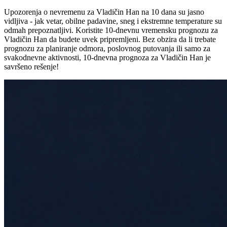
Upozorenja o nevremenu za Vladičin Han na 10 dana su jasno
vidljiva - jak vetar, obilne padavine, sneg i ekstremne temperature su
odmah prepoznatljivi. Koristite 10-dnevnu vremensku prognozu za
Vladičin Han da budete uvek pripremljeni. Bez obzira da li trebate
prognozu za planiranje odmora, poslovnog putovanja ili samo za
svakodnevne aktivnosti, 10-dnevna prognoza za Vladičin Han je
savršeno rešenje!