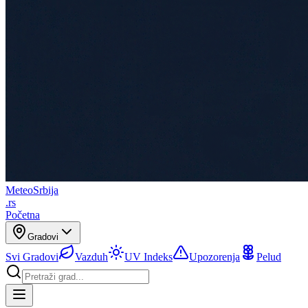
Meteo
Srbija
.rs
Početna
Gradovi
Svi Gradovi
Vazduh
UV Indeks
Upozorenja
Pelud