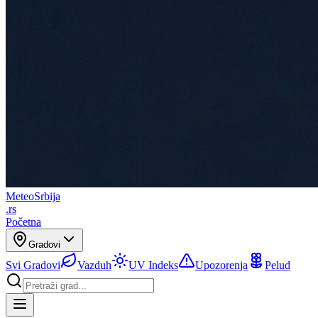
Meteo
Srbija
.rs
Početna
Gradovi
Svi Gradovi
Vazduh
UV Indeks
Upozorenja
Pelud