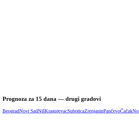
Prognoza za
15
dana — drugi gradovi
Beograd
Novi Sad
Niš
Kragujevac
Subotica
Zrenjanin
Pančevo
Čačak
No