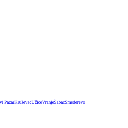
vi Pazar
Kruševac
Užice
Vranje
Šabac
Smederevo