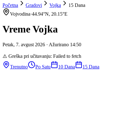
Početna
Gradovi
Vojka
15 Dana
Vojvodina
·
44.94
°N,
20.15
°E
Vreme
Vojka
Petak
,
7
.
avgust
2026
· Ažurirano
14
:
50
⚠️ Greška pri učitavanju:
Failed to fetch
Trenutno
Po Satu
10 Dana
15 Dana