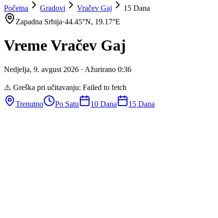
Početna
Gradovi
Vračev Gaj
15 Dana
Zapadna Srbija
·
44.45
°N,
19.17
°E
Vreme
Vračev Gaj
Nedjelja
,
9
.
avgust
2026
· Ažurirano
0
:
36
⚠️ Greška pri učitavanju:
Failed to fetch
Trenutno
Po Satu
10 Dana
15 Dana