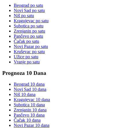
Beograd
po satu
Novi Sad
po satu
Niš
po satu
Kragujevac
po satu
Subotica
po satu
Zrenjanin
po satu
Pančevo
po satu
Čačak
po satu
Novi Pazar
po satu
Kruševac
po satu
Užice
po satu
Vranje
po satu
Prognoza 10 Dana
Beograd
10 dana
Novi Sad
10 dana
Niš
10 dana
Kragujevac
10 dana
Subotica
10 dana
Zrenjanin
10 dana
Pančevo
10 dana
Čačak
10 dana
Novi Pazar
10 dana