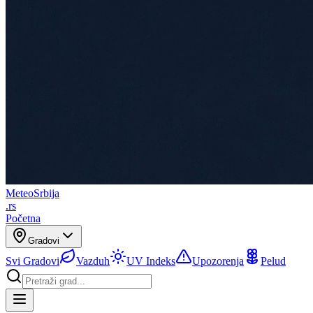
Meteo
Srbija
.rs
Početna
Gradovi
Svi Gradovi
Vazduh
UV Indeks
Upozorenja
Pelud