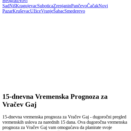
Beograd
Novi
Sad
Niš
Kragujevac
Subotica
Zrenjanin
Pančevo
Čačak
Novi
Pazar
Kruševac
Užice
Vranje
Šabac
Smederevo
15-dnevna Vremenska Prognoza za
Vračev Gaj
15-dnevna vremenska prognoza za Vračev Gaj - dugoročni pregled
vremenskih uslova za narednih 15 dana. Ova dugoročna vremenska
prognoza za Vračev Gaj vam omogućava da planirate svoje