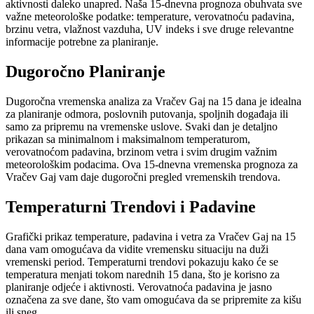
aktivnosti daleko unapred. Naša 15-dnevna prognoza obuhvata sve
važne meteorološke podatke: temperature, verovatnoću padavina,
brzinu vetra, vlažnost vazduha, UV indeks i sve druge relevantne
informacije potrebne za planiranje.
Dugoročno Planiranje
Dugoročna vremenska analiza za Vračev Gaj na 15 dana je idealna
za planiranje odmora, poslovnih putovanja, spoljnih događaja ili
samo za pripremu na vremenske uslove. Svaki dan je detaljno
prikazan sa minimalnom i maksimalnom temperaturom,
verovatnoćom padavina, brzinom vetra i svim drugim važnim
meteorološkim podacima. Ova 15-dnevna vremenska prognoza za
Vračev Gaj vam daje dugoročni pregled vremenskih trendova.
Temperaturni Trendovi i Padavine
Grafički prikaz temperature, padavina i vetra za Vračev Gaj na 15
dana vam omogućava da vidite vremensku situaciju na duži
vremenski period. Temperaturni trendovi pokazuju kako će se
temperatura menjati tokom narednih 15 dana, što je korisno za
planiranje odjeće i aktivnosti. Verovatnoća padavina je jasno
označena za sve dane, što vam omogućava da se pripremite za kišu
ili sneg.