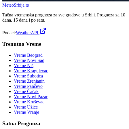
Meteo
Srbija
.rs
Tačna vremenska prognoza za sve gradove u Srbiji. Prognoza za 10
dana, 15 dana i po satu.
Podaci:
WeatherAPI
Trenutno Vreme
Vreme
Beograd
Vreme
Novi Sad
Vreme
Niš
Vreme
Kragujevac
Vreme
Subotica
Vreme
Zrenjanin
Vreme
Pančevo
Vreme
Čačak
Vreme
Novi Pazar
Vreme
Kruševac
Vreme
Užice
Vreme
Vranje
Satna Prognoza