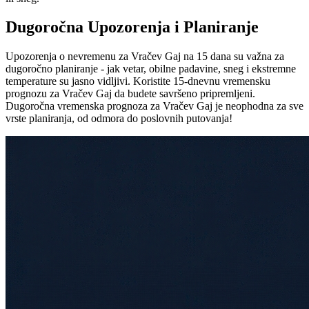
Dugoročna Upozorenja i Planiranje
Upozorenja o nevremenu za Vračev Gaj na 15 dana su važna za
dugoročno planiranje - jak vetar, obilne padavine, sneg i ekstremne
temperature su jasno vidljivi. Koristite 15-dnevnu vremensku
prognozu za Vračev Gaj da budete savršeno pripremljeni.
Dugoročna vremenska prognoza za Vračev Gaj je neophodna za sve
vrste planiranja, od odmora do poslovnih putovanja!