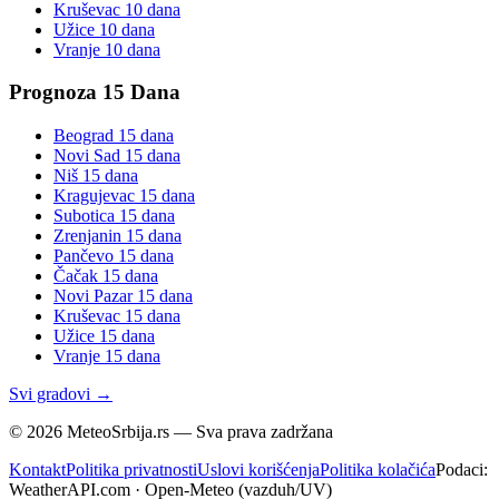
Kruševac
10 dana
Užice
10 dana
Vranje
10 dana
Prognoza 15 Dana
Beograd
15 dana
Novi Sad
15 dana
Niš
15 dana
Kragujevac
15 dana
Subotica
15 dana
Zrenjanin
15 dana
Pančevo
15 dana
Čačak
15 dana
Novi Pazar
15 dana
Kruševac
15 dana
Užice
15 dana
Vranje
15 dana
Svi gradovi →
©
2026
MeteoSrbija.rs — Sva prava zadržana
Kontakt
Politika privatnosti
Uslovi korišćenja
Politika kolačića
Podaci:
WeatherAPI.com · Open-Meteo (vazduh/UV)