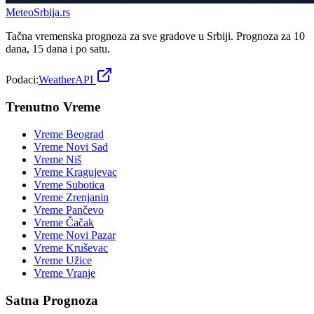
Meteo
Srbija
.rs
Tačna vremenska prognoza za sve gradove u Srbiji. Prognoza za 10
dana, 15 dana i po satu.
Podaci:
WeatherAPI
Trenutno Vreme
Vreme
Beograd
Vreme
Novi Sad
Vreme
Niš
Vreme
Kragujevac
Vreme
Subotica
Vreme
Zrenjanin
Vreme
Pančevo
Vreme
Čačak
Vreme
Novi Pazar
Vreme
Kruševac
Vreme
Užice
Vreme
Vranje
Satna Prognoza