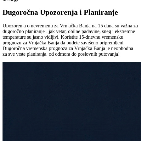
Dugoročna Upozorenja i Planiranje
Upozorenja o nevremenu za Vrnjačka Banja na 15 dana su važna za
dugoročno planiranje - jak vetar, obilne padavine, sneg i ekstremne
temperature su jasno vidljivi. Koristite 15-dnevnu vremensku
prognozu za Vrnjačka Banja da budete savršeno pripremljeni.
Dugoročna vremenska prognoza za Vrnjačka Banja je neophodna
za sve vrste planiranja, od odmora do poslovnih putovanja!