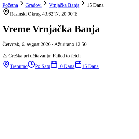
Početna
Gradovi
Vrnjačka Banja
15 Dana
Rasinski Okrug
·
43.62
°N,
20.90
°E
Vreme
Vrnjačka Banja
Četvrtak
,
6
.
avgust
2026
· Ažurirano
12
:
50
⚠️ Greška pri učitavanju:
Failed to fetch
Trenutno
Po Satu
10 Dana
15 Dana