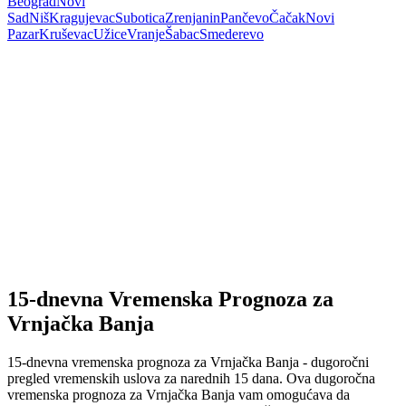
Beograd
Novi
Sad
Niš
Kragujevac
Subotica
Zrenjanin
Pančevo
Čačak
Novi
Pazar
Kruševac
Užice
Vranje
Šabac
Smederevo
15-dnevna Vremenska Prognoza za
Vrnjačka Banja
15-dnevna vremenska prognoza za Vrnjačka Banja - dugoročni
pregled vremenskih uslova za narednih 15 dana. Ova dugoročna
vremenska prognoza za Vrnjačka Banja vam omogućava da