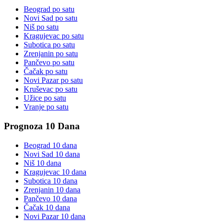
Beograd
po satu
Novi Sad
po satu
Niš
po satu
Kragujevac
po satu
Subotica
po satu
Zrenjanin
po satu
Pančevo
po satu
Čačak
po satu
Novi Pazar
po satu
Kruševac
po satu
Užice
po satu
Vranje
po satu
Prognoza 10 Dana
Beograd
10 dana
Novi Sad
10 dana
Niš
10 dana
Kragujevac
10 dana
Subotica
10 dana
Zrenjanin
10 dana
Pančevo
10 dana
Čačak
10 dana
Novi Pazar
10 dana