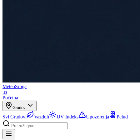
Meteo
Srbija
.rs
Početna
Gradovi
Svi Gradovi
Vazduh
UV Indeks
Upozorenja
Pelud