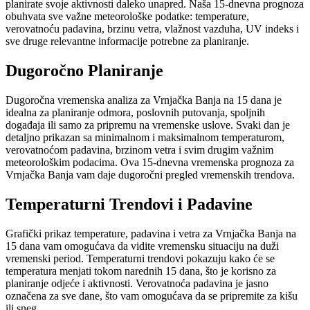
planirate svoje aktivnosti daleko unapred. Naša 15-dnevna prognoza
obuhvata sve važne meteorološke podatke: temperature,
verovatnoću padavina, brzinu vetra, vlažnost vazduha, UV indeks i
sve druge relevantne informacije potrebne za planiranje.
Dugoročno Planiranje
Dugoročna vremenska analiza za Vrnjačka Banja na 15 dana je
idealna za planiranje odmora, poslovnih putovanja, spoljnih
događaja ili samo za pripremu na vremenske uslove. Svaki dan je
detaljno prikazan sa minimalnom i maksimalnom temperaturom,
verovatnoćom padavina, brzinom vetra i svim drugim važnim
meteorološkim podacima. Ova 15-dnevna vremenska prognoza za
Vrnjačka Banja vam daje dugoročni pregled vremenskih trendova.
Temperaturni Trendovi i Padavine
Grafički prikaz temperature, padavina i vetra za Vrnjačka Banja na
15 dana vam omogućava da vidite vremensku situaciju na duži
vremenski period. Temperaturni trendovi pokazuju kako će se
temperatura menjati tokom narednih 15 dana, što je korisno za
planiranje odjeće i aktivnosti. Verovatnoća padavina je jasno
označena za sve dane, što vam omogućava da se pripremite za kišu
ili sneg.