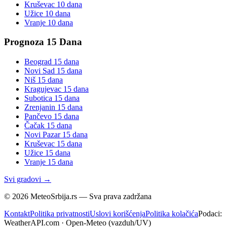
Kruševac
10 dana
Užice
10 dana
Vranje
10 dana
Prognoza 15 Dana
Beograd
15 dana
Novi Sad
15 dana
Niš
15 dana
Kragujevac
15 dana
Subotica
15 dana
Zrenjanin
15 dana
Pančevo
15 dana
Čačak
15 dana
Novi Pazar
15 dana
Kruševac
15 dana
Užice
15 dana
Vranje
15 dana
Svi gradovi →
©
2026
MeteoSrbija.rs — Sva prava zadržana
Kontakt
Politika privatnosti
Uslovi korišćenja
Politika kolačića
Podaci:
WeatherAPI.com · Open-Meteo (vazduh/UV)