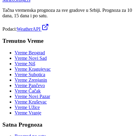
Tačna vremenska prognoza za sve gradove u Srbiji. Prognoza za 10
dana, 15 dana i po satu.
Podaci:
WeatherAPI
Trenutno Vreme
Vreme
Beograd
Vreme
Novi Sad
Vreme
Niš
Vreme
Kragujevac
Vreme
Subotica
Vreme
Zrenjanin
Vreme
Pančevo
Vreme
Čačak
Vreme
Novi Pazar
Vreme
Kruševac
Vreme
Užice
Vreme
Vranje
Satna Prognoza