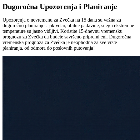
Dugoročna Upozorenja i Planiranje
Upozorenja o nevremenu za Zvečka na 15 dana su važna za
dugoročno planiranje - jak vetar, obilne padavine, sneg i ekstremne
temperature su jasno vidljivi. Koristite 15-dnevnu vremensku
prognozu za Zvečka da budete savršeno pripremljeni. Dugoročna
vremenska prognoza za Zvečka je neophodna za sve vrste
planiranja, od odmora do poslovnih putovanja!