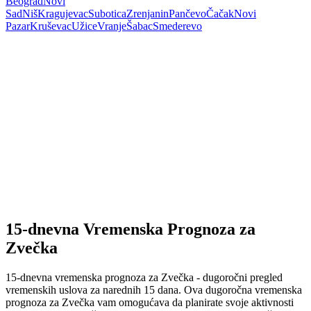
Beograd
Novi
Sad
Niš
Kragujevac
Subotica
Zrenjanin
Pančevo
Čačak
Novi
Pazar
Kruševac
Užice
Vranje
Šabac
Smederevo
15-dnevna Vremenska Prognoza za
Zvečka
15-dnevna vremenska prognoza za Zvečka - dugoročni pregled
vremenskih uslova za narednih 15 dana. Ova dugoročna vremenska
prognoza za Zvečka vam omogućava da planirate svoje aktivnosti