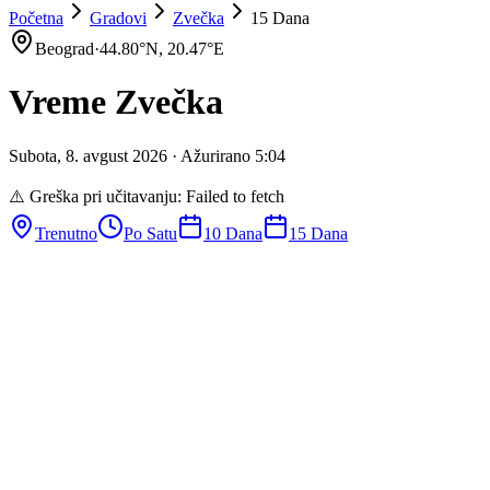
Početna
Gradovi
Zvečka
15 Dana
Beograd
·
44.80
°N,
20.47
°E
Vreme
Zvečka
Subota
,
8
.
avgust
2026
· Ažurirano
5
:
04
⚠️ Greška pri učitavanju:
Failed to fetch
Trenutno
Po Satu
10 Dana
15 Dana