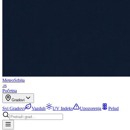
Meteo
Srbija
.rs
Početna
Gradovi
Svi Gradovi
Vazduh
UV Indeks
Upozorenja
Pelud