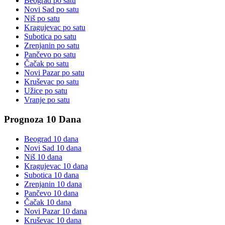
Beograd
po satu
Novi Sad
po satu
Niš
po satu
Kragujevac
po satu
Subotica
po satu
Zrenjanin
po satu
Pančevo
po satu
Čačak
po satu
Novi Pazar
po satu
Kruševac
po satu
Užice
po satu
Vranje
po satu
Prognoza 10 Dana
Beograd
10 dana
Novi Sad
10 dana
Niš
10 dana
Kragujevac
10 dana
Subotica
10 dana
Zrenjanin
10 dana
Pančevo
10 dana
Čačak
10 dana
Novi Pazar
10 dana
Kruševac
10 dana