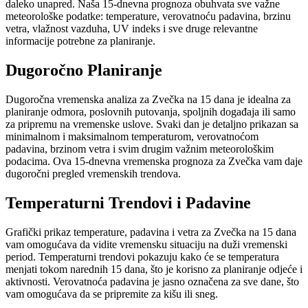
daleko unapred. Naša 15-dnevna prognoza obuhvata sve važne
meteorološke podatke: temperature, verovatnoću padavina, brzinu
vetra, vlažnost vazduha, UV indeks i sve druge relevantne
informacije potrebne za planiranje.
Dugoročno Planiranje
Dugoročna vremenska analiza za Zvečka na 15 dana je idealna za
planiranje odmora, poslovnih putovanja, spoljnih događaja ili samo
za pripremu na vremenske uslove. Svaki dan je detaljno prikazan sa
minimalnom i maksimalnom temperaturom, verovatnoćom
padavina, brzinom vetra i svim drugim važnim meteorološkim
podacima. Ova 15-dnevna vremenska prognoza za Zvečka vam daje
dugoročni pregled vremenskih trendova.
Temperaturni Trendovi i Padavine
Grafički prikaz temperature, padavina i vetra za Zvečka na 15 dana
vam omogućava da vidite vremensku situaciju na duži vremenski
period. Temperaturni trendovi pokazuju kako će se temperatura
menjati tokom narednih 15 dana, što je korisno za planiranje odjeće i
aktivnosti. Verovatnoća padavina je jasno označena za sve dane, što
vam omogućava da se pripremite za kišu ili sneg.