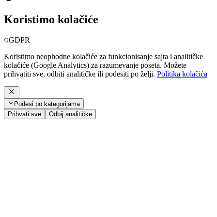
Koristimo kolačiće
GDPR
Koristimo neophodne kolačiće za funkcionisanje sajta i analitičke
kolačiće (Google Analytics) za razumevanje poseta. Možete
prihvatiti sve, odbiti analitičke ili podesiti po želji.
Politika kolačića
Podesi po kategorijama
Prihvati sve
Odbij analitičke