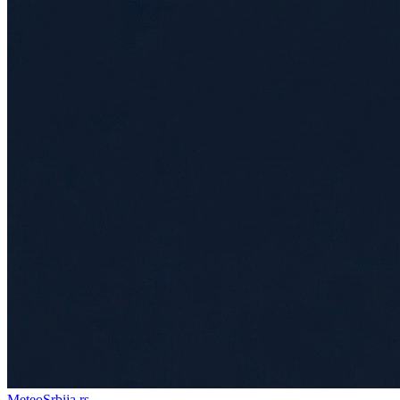
Meteo
Srbija
.rs