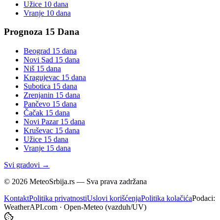
Užice
10 dana
Vranje
10 dana
Prognoza 15 Dana
Beograd
15 dana
Novi Sad
15 dana
Niš
15 dana
Kragujevac
15 dana
Subotica
15 dana
Zrenjanin
15 dana
Pančevo
15 dana
Čačak
15 dana
Novi Pazar
15 dana
Kruševac
15 dana
Užice
15 dana
Vranje
15 dana
Svi gradovi →
©
2026
MeteoSrbija.rs — Sva prava zadržana
Kontakt
Politika privatnosti
Uslovi korišćenja
Politika kolačića
Podaci:
WeatherAPI.com · Open-Meteo (vazduh/UV)